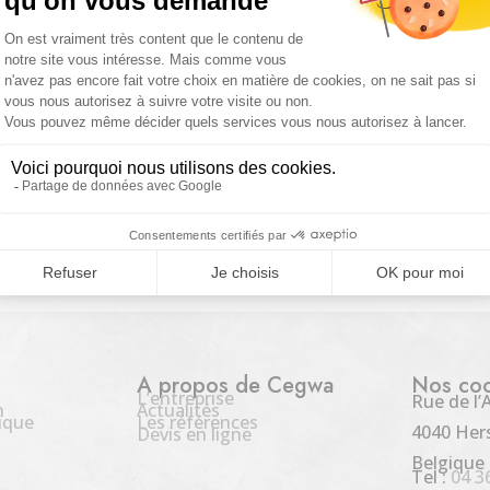
comment réussir la rénovation de
voisins ?
 avec rénover celui d’une maison individuelle. En appartement, chaque
 voisins : bruit de chantier, vibrations, transmission des bruits de pas
A propos de Cegwa
Nos co
L’entreprise
Rue de l’
n
Actualités
ique
Les références
4040 Hers
Devis en ligne
Belgique
Tel :
04 3