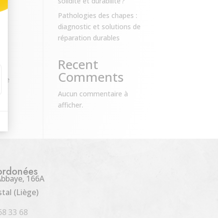
solidité et durabilité ?
Pathologies des chapes :
diagnostic et solutions de
réparation durables
Recent
Comments
 une
Aucun commentaire à
afficher.
ordonées
Abbaye, 166A
tal (Liège)
68 33 68