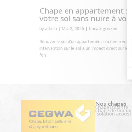
Chape en appartement : 
votre sol sans nuire à vos 
by
admin
|
Mai 2, 2026
|
Uncategorized
Rénover le sol d’un appartement n’a rien à voir
intervention sur le sol a un impact direct sur les
fois...
Nos chapes
Chape isolante
Chape de finitio
Isolation acoust