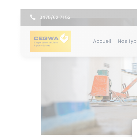

0475/62 71 53
Accueil
Nos ty