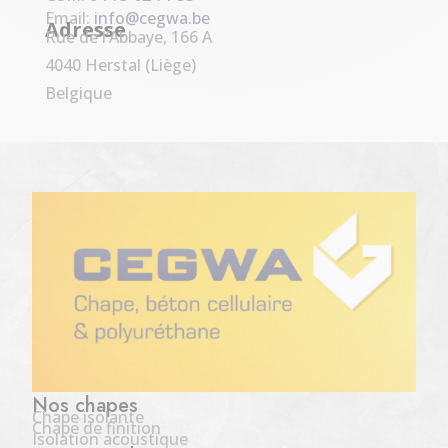
Email:
info@cegwa.be
Adresse
Rue de l’Abbaye, 166 A
4040 Herstal (Liège)
Belgique
Nos chapes
Chape isolante
Chape de finition
Isolation acoustique