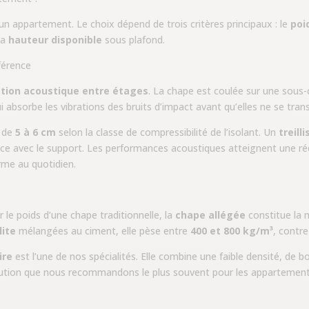
n appartement. Le choix dépend de trois critères principaux : le
poi
la
hauteur disponible
sous plafond.
éférence
ation acoustique entre étages
. La chape est coulée sur une sous-
absorbe les vibrations des bruits d’impact avant qu’elles ne se tra
t de
5 à 6 cm
selon la classe de compressibilité de l’isolant. Un
treill
ce avec le support. Les performances acoustiques atteignent une ré
orme au quotidien.
le poids d’une chape traditionnelle, la
chape allégée
constitue la 
lite
mélangées au ciment, elle pèse entre
400 et 800 kg/m³
, contr
ire
est l’une de nos spécialités. Elle combine une faible densité, de b
lution que nous recommandons le plus souvent pour les appartements