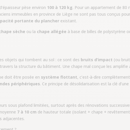
 d’épaisseur pèse environ
100 à 120 kg
. Pour un appartement de 80 
anciens immeubles en province de Liège ne sont pas tous conçus pour
pacité portante du plancher
existant.
chape sèche
ou la
chape allégée
à base de billes de polystyrène ou
des objets qui tombent au sol : ce sont des
bruits d’impact
(ou bruit
travers la structure du bâtiment. Une chape mal conçue les amplifie a
ape doit être posée en
système flottant
, c’est-à-dire complètement
ndes périphériques
. Ce principe de désolidarisation est la clé d’u
eurs sous plafond limitées, surtout après des rénovations successi
n moyenne
7 à 10 cm
de hauteur totale (isolant + chape + revêtement). 
es adjacentes.
rtement ?