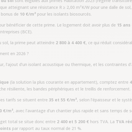
 du sol
sont éligibles aux primes Habitation 2025 (régime transitoir
mique atteignant une résistance R ≥ 2,00 m²K/W pour une dalle de so
n bonus de
10 €/m²
pour les isolants biosourcés.
our bénéficier de cette prime. Le logement doit avoir plus de
15 ans
ntreprises (BCE).
 sol, la prime peut atteindre
2 800 à 4 400 €
, ce qui réduit considér
ement en 2026 ?
eur, l’ajout d’un isolant acoustique ou thermique, et les contraintes d
tique
(la solution la plus courante en appartement), comptez entre
4
he résiliente, les bandes périphériques et le treillis de renforcement.
 les tarifs se situent entre
35 et 55 €/m²
, selon l’épaisseur et le syst
50 €/m²
, avec l’avantage d’un chantier plus rapide et sans temps de 
dget total se situe donc entre
2 400 et 5 200 €
hors TVA. La
TVA réd
points
par rapport au taux normal de 21 %.