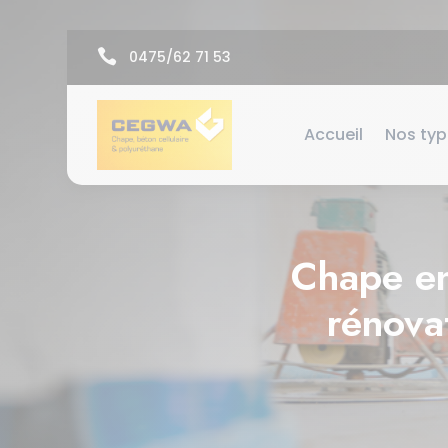

0475/62 71 53
Accueil
Nos ty
Chape en
rénova