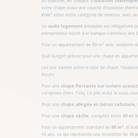
En Wallonie, les travaux d’
isolation thermique
votre chape inclut une couche d’isolation ther
€/m²
selon votre catégorie de revenus, avec u
Un
audit logement
préalable est obligatoire p
entrepreneur inscrit à la Banque-Carrefour des E
Pour un appartement de 80 m² avec isolation du
Quel budget prévoir pour une chape en appart
Les prix varient selon le type de chape, l’épaiss
étroit).
Pour une
chape flottante sur isolant acous
comprises (hors TVA). Ce prix inclut la sous-couc
Pour une
chape allégée en béton cellulaire
,
Pour une
chape sèche
, comptez entre
30 et 
Pour un appartement standard de
80 m²
, le bu
10 ans, ce qui représente une économie de
15 