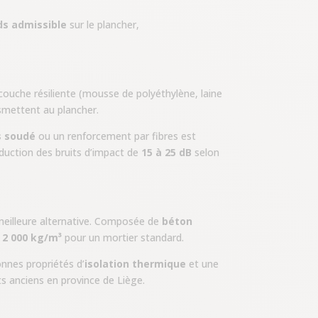
ds admissible
sur le plancher,
couche résiliente (mousse de polyéthylène, laine
nsmettent au plancher.
is soudé
ou un renforcement par fibres est
duction des bruits d’impact de
15 à 25 dB
selon
meilleure alternative. Composée de
béton
e
2 000 kg/m³
pour un mortier standard.
onnes propriétés d’
isolation thermique
et une
 anciens en province de Liège.