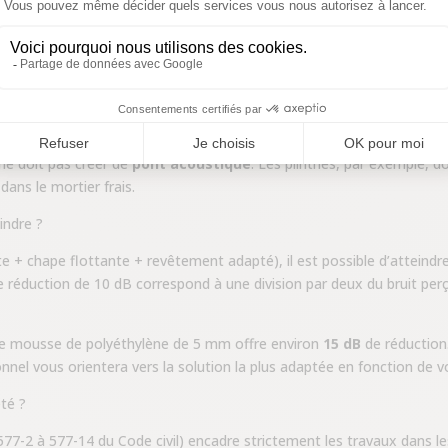
la chape doit être
totalement désolidarisée
de la structure du bâti
oit être posée sur toute la surface du plancher, sans interruption. 
phériques
doivent être collées le long de tous les murs, cloisons et 
ape et les parois, ce qui stopperait la transmission des vibrations.
ne doit pas créer de
pont acoustique
. Les plinthes, par exemple, d
dans le mortier frais.
indre ?
 + chape flottante + revêtement adapté), il est possible d’atteindr
 réduction de 10 dB correspond à une division par deux du bruit perç
ne mousse de polyéthylène de 5 mm offre environ
15 dB
de réduction
onnel vous orientera vers la solution la plus adaptée en fonction de vo
été ?
 577-2 à 577-14 du Code civil) encadre strictement les travaux dans