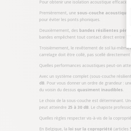
Pour obtenir une isolation acoustique efficace, 
Premièrement, une
sous-couche acoustique
d
pour éviter les ponts phoniques.
Deuxièmement, des
bandes résilientes péri
bandes empêchent tout contact direct entre la ch
Troisièmement, le revêtement de sol lui-même 
carrelage doit être collé, pas scellé directement 
Quelles performances acoustiques peut-on atte
Avec un système complet (sous-couche résiliente
dB
. Pour vous donner un ordre de grandeur : une
du voisin du dessus
quasiment inaudibles
.
Le choix de la sous-couche est déterminant. U
peut atteindre
25 à 30 dB
. Le chapiste professi
Quelles règles respecter vis-à-vis de la copropri
En Belgique, la
loi sur la copropriété
(articles