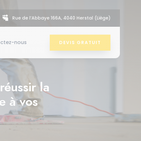

Rue de l’Abbaye 166A, 4040 Herstal (Liège)
ctez-nous
DEVIS GRATUIT
éussir la
e à vos