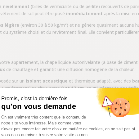
e nivellement
(billes de vermiculite ou de perlite) recouverts de pan
revêtement de sol peut être posé
immédiatement
après la mise en
ès légère
(environ 30 à 50 kg/m²) et ne génère quasiment aucune hu
u système choisi et du revêtement final. Elle convient particuliè
l
otre appartement, la chape liquide autonivelante (à base de ciment o
aux
de chauffage et garantit une diffusion homogène de la chaleur.
 posée sur un
isolant acoustique
et thermique adapté, avec des
ba
e + revêtement) se situe entre
8 et 12 cm
, ce qui nécessite de vérifi
ue avec votre chape ?
inte la plus critique
en appartement. En Belgique, les normes acous
our les bruits d’impact entre logements.