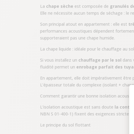
La
chape sèche
est composée de
granulés d
Elle ne nécessite aucun temps de séchage : le 
Son principal atout en appartement : elle est
tr
performances acoustiques dépendent fortement d
supporteraient pas une chape humide.
La chape liquide : idéale pour le chauffage au so
Si vous installez un
chauffage par le sol
dans v
fluidité permet un
enrobage parfait des tuy
En appartement, elle doit impérativement être
L’épaisseur totale du complexe (isolant + chap
Comment garantir une bonne isolation acoustiq
L’isolation acoustique est sans doute
la contra
NBN S 01-400-1) fixent des exigences strictes p
Le principe du sol flottant