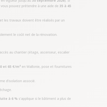
e en vigueur jusqu’au
30 septembre 2026
). Si
l, vous pouvez prétendre à une aide de
35 à 45
et les travaux doivent être réalisés par un
ablement le coût net de la rénovation.
’accès au chantier (étage, ascenseur, escalier
0 et 65 €/m²
en Wallonie, pose et fournitures
ème d’isolation associé.
séchage.
uite à 6 %
s’applique si le bâtiment a plus de