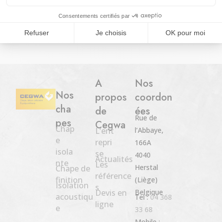
Recent Comments
Aucun commentaire à afficher.
A
Nos
Nos
propos
coordon
cha
de
ées
Rue de
pes
Cegwa
Chap
L’ent
l’Abbaye,
e
repri
166A
isola
se
4040
Actualités
nte
Les
Herstal
Chape de
référence
finition
(Liège)
Isolation
s
Devis en
Belgique
acoustiqu
Tel :
04 368
ligne
e
33 68
Mobile :