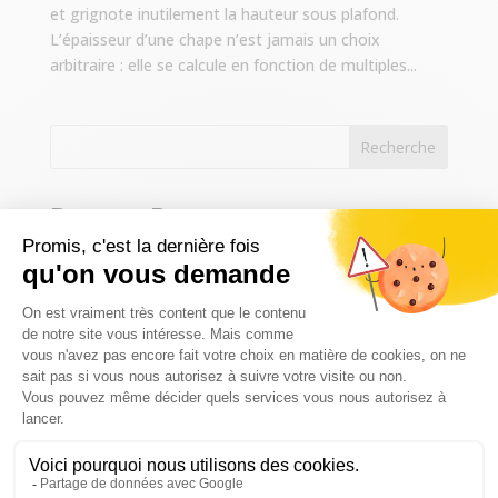
et grignote inutilement la hauteur sous plafond.
L’épaisseur d’une chape n’est jamais un choix
arbitraire : elle se calcule en fonction de multiples...
Recherche
Recent Posts
Chape stabilisée extérieure : terrasse, allée, parking
Quelle chape pour un plancher chauffant ?
Chape en appartement : comment réussir la
rénovation de votre sol sans nuire à vos voisins ?
Épaisseur de chape : comment choisir la bonne
dimension pour garantir solidité et durabilité ?
Pathologies des chapes : diagnostic et solutions de
réparation durables